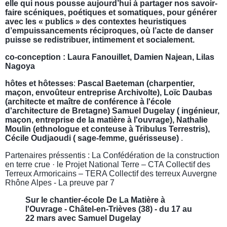
elle qui nous pousse aujourd’hui à partager nos savoir-
faire scéniques, poétiques et somatiques, pour générer
avec les « publics » des contextes heuristiques
d’empuissancements réciproques, où l’acte de danser
puisse se redistribuer, intimement et socialement.
co-conception : Laura Fanouillet, Damien Najean, Lilas
Nagoya
hôtes et hôtesses
:
Pascal Baeteman (charpentier,
maçon, envoûteur entreprise Archivolte), Loïc Daubas
(architecte et maître de conférence à l'école
d'architecture de Bretagne) Samuel Dugelay ( ingénieur,
maçon, entreprise de la matière à l'ouvrage), Nathalie
Moulin (ethnologue et conteuse à Tribulus Terrestris),
Cécile Oudjaoudi ( sage-femme, guérisseuse)
.
Partenaires préssentis : La Confédération de la construction
en terre crue · le Projet National Terre – CTA Collectif des
Terreux Armoricains – TERA Collectif des terreux Auvergne
Rhône Alpes - La preuve par 7
Sur le chantier-école De La Matière à
l'Ouvrage - Châtel-en-Trièves (38) - du 17 au
22 mars avec Samuel Dugelay